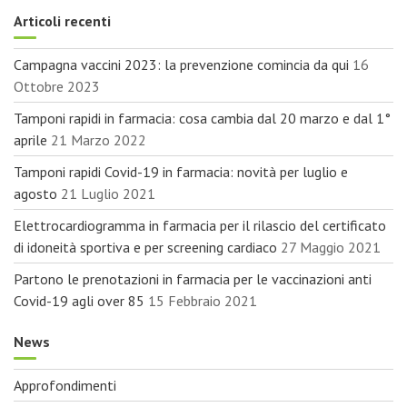
z
i
o
Campagna vaccini 2023: la prevenzione comincia da qui
16
n
Ottobre 2023
e
Tamponi rapidi in farmacia: cosa cambia dal 20 marzo e dal 1°
a
r
aprile
21 Marzo 2022
t
Tamponi rapidi Covid-19 in farmacia: novità per luglio e
i
agosto
21 Luglio 2021
c
o
Elettrocardiogramma in farmacia per il rilascio del certificato
l
di idoneità sportiva e per screening cardiaco
27 Maggio 2021
i
Partono le prenotazioni in farmacia per le vaccinazioni anti
Covid-19 agli over 85
15 Febbraio 2021
News
Approfondimenti
Appuntamenti