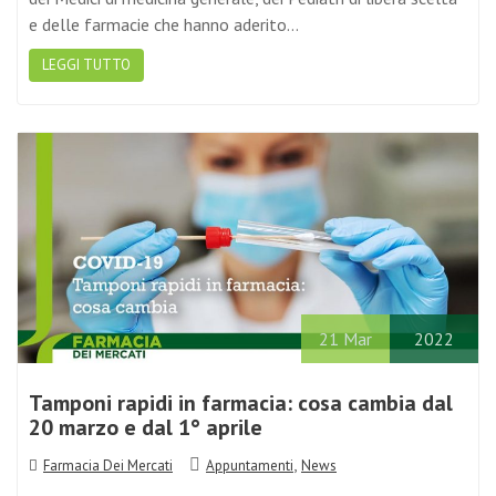
LEGGI TUTTO
21
Mar
2022
Tamponi rapidi in farmacia: cosa cambia dal
20 marzo e dal 1° aprile
,
Farmacia Dei Mercati
Appuntamenti
News
Con l’avvicinarsi della fine dello stato di emergenza