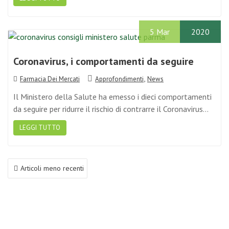
5
Mar
2020
Coronavirus, i comportamenti da seguire
,
Farmacia Dei Mercati
Approfondimenti
News
Il Ministero della Salute ha emesso i dieci comportamenti
da seguire per ridurre il rischio di contrarre il Coronavirus…
LEGGI TUTTO
Articoli meno recenti
N
a
v
i
g
a
Articoli recenti