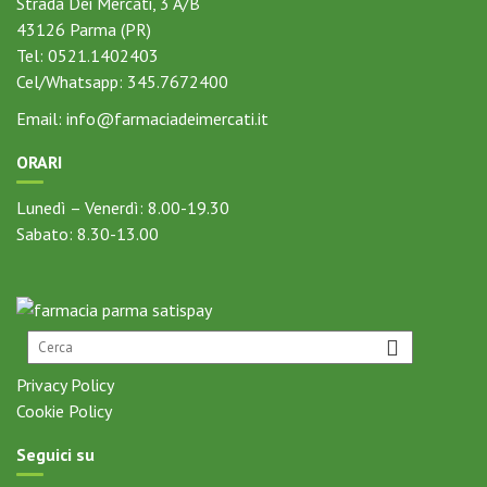
43126
Parma (PR)
Tel:
0521.1402403
Cel/Whatsapp:
345.7672400
Email:
info@farmaciadeimercati.it
ORARI
Lunedì – Venerdì: 8.00-19.30
Sabato: 8.30-13.00
Privacy Policy
Cookie Policy
Seguici su
Fa
In