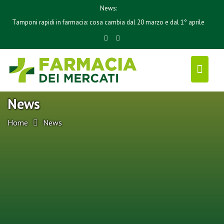
S
News:
Tamponi rapidi Covid-19 in farmacia: novità per luglio e agosto
k
i
p
t
o
c
News
o
n
Home
News
t
e
n
t