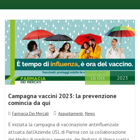
16
Ott
2023
Campagna vaccini 2023: la prevenzione
comincia da qui
,
Farmacia Dei Mercati
Appuntamenti
News
È iniziata la campagna di vaccinazione antinfluenzale
attuata dall’Azienda USL di Parma con la collaborazione
dei Medici di medicina generale, dei Pediatri di libera scelta
e delle farmacie che hanno aderito…