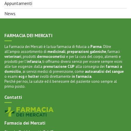
News
FARMACIA DEI MERCATI
La Farmacia dei Mercati è la tua farmacia di fiducia a
Parma
. Oltre
all’ampio assortimento di
medicinali
,
preparazioni galeniche
,
farmaci
veterinari
,
prodotti
dermocosmetici
e per la
cura del corpo
, alimenti e
prodotti per l’
infanzia
, ti offriamo diversi servizi per essere sempre vicini
alle tue esigenze: dalla
prenotazione CUP
alla
consegna dei
farmaci a
domicilio
, ai servizi medici di prevenzione, come
autoanalisi del sangue
o
esami
ecg
e
holter
svolti direttamente
in farmacia
.
Perché per noi, la salute ed il benessere del paziente sono sempre al
primo posto.
Contatti
Farmacia dei Mercati
Strada Dei Mercati, 3 A/B