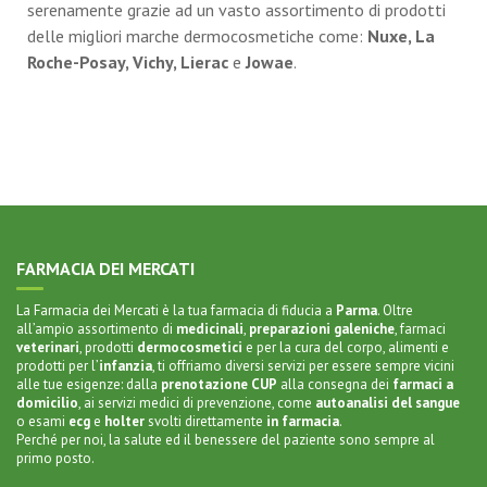
serenamente grazie ad un vasto assortimento di prodotti
delle migliori marche dermocosmetiche come:
Nuxe, La
Roche-Posay, Vichy, Lierac
e
Jowae
.
FARMACIA DEI MERCATI
La Farmacia dei Mercati è la tua farmacia di fiducia a
Parma
. Oltre
all’ampio assortimento di
medicinali
,
preparazioni galeniche
,
farmaci
veterinari
,
prodotti
dermocosmetici
e per la
cura del corpo
, alimenti e
prodotti per l’
infanzia
, ti offriamo diversi servizi per essere sempre vicini
alle tue esigenze: dalla
prenotazione CUP
alla
consegna dei
farmaci a
domicilio
, ai servizi medici di prevenzione, come
autoanalisi del sangue
o
esami
ecg
e
holter
svolti direttamente
in farmacia
.
Perché per noi, la salute ed il benessere del paziente sono sempre al
primo posto.