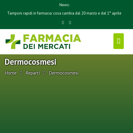
S
News:
k
Tamponi rapidi in farmacia: cosa cambia dal 20 marzo e dal 1° aprile
i
p
t
o
c
o
Dermocosmesi
n
t
Home
Reparti
Dermocosmesi
e
n
t