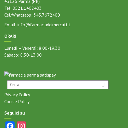
43126
Parma (PR)
Tel:
0521.1402403
Cel/Whatsapp:
345.7672400
Email:
info@farmaciadeimercati.it
ORARI
Lunedì – Venerdì: 8.00-19.30
Sabato: 8.30-13.00
Privacy Policy
Cookie Policy
Seguici su
Fa
In