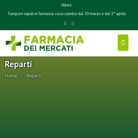
S
News:
k
Tamponi rapidi in farmacia: cosa cambia dal 20 marzo e dal 1° aprile
i
p
t
o
c
o
Reparti
n
t
Home
Reparti
e
n
t