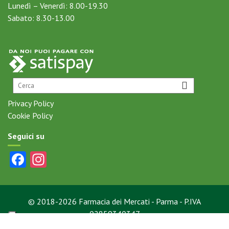
Lunedì – Venerdì: 8.00-19.30
Sabato: 8.30-13.00
Privacy Policy
Cookie Policy
Seguici su
Fa
In
ce
st
b
ag
© 2018-2026 Farmacia dei Mercati - Parma - P.IVA
o
ra
02859340347
o
m