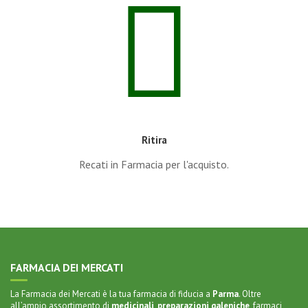
Ritira
Recati in Farmacia per l'acquisto.
FARMACIA DEI MERCATI
La Farmacia dei Mercati è la tua farmacia di fiducia a
Parma
. Oltre
all’ampio assortimento di
medicinali
,
preparazioni galeniche
,
farmaci