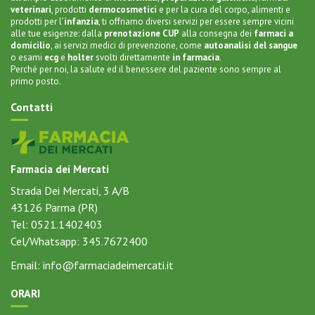
veterinari
,
prodotti
dermocosmetici
e per la
cura del corpo
, alimenti e
prodotti per l’
infanzia
, ti offriamo diversi servizi per essere sempre vicini
alle tue esigenze: dalla
prenotazione CUP
alla
consegna dei
farmaci a
domicilio
, ai servizi medici di prevenzione, come
autoanalisi del sangue
o
esami
ecg
e
holter
svolti direttamente
in farmacia
.
Perché per noi, la salute ed il benessere del paziente sono sempre al
primo posto.
Contatti
Farmacia dei Mercati
Strada Dei Mercati, 3 A/B
43126
Parma (PR)
Tel:
0521.1402403
Cel/Whatsapp:
345.7672400
Email:
info@farmaciadeimercati.it
ORARI