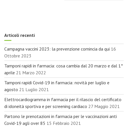
i
g
a
z
i
o
Articoli recenti
n
e
Campagna vaccini 2023: la prevenzione comincia da qui
16
a
Ottobre 2023
r
t
Tamponi rapidi in farmacia: cosa cambia dal 20 marzo e dal 1°
i
aprile
21 Marzo 2022
c
Tamponi rapidi Covid-19 in farmacia: novità per luglio e
o
agosto
21 Luglio 2021
l
i
Elettrocardiogramma in farmacia per il rilascio del certificato
di idoneità sportiva e per screening cardiaco
27 Maggio 2021
Partono le prenotazioni in farmacia per le vaccinazioni anti
Covid-19 agli over 85
15 Febbraio 2021