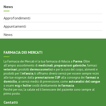
News
Approfondimenti
Appuntamenti
News
FARMACIA DEI MERCATI
La Farmacia dei Mercati è la tua farmacia di fiducia a
Parma
. Oltre
all’ampio assortimento di
medicinali
,
preparazioni galeniche
,
farmaci
veterinari
,
prodotti
dermocosmetici
e per la
cura del corpo
, alimenti e
prodotti per l’
infanzia
, ti offriamo diversi servizi per essere sempre vicini
alle tue esigenze: dalla
prenotazione CUP
alla
consegna dei
farmaci a
domicilio
, ai servizi medici di prevenzione, come
autoanalisi del sangue
o
esami
ecg
e
holter
svolti direttamente
in farmacia
.
Perché per noi, la salute ed il benessere del paziente sono sempre al
primo posto.
Contatti