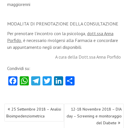
maggiorenni
MODALITA’ DI PRENOTAZIONE DELLA CONSULTAZIONE
Per prenotare l’incontro con la psicologa,
dott.ssa Anna
Porfido
, è necessario rivolgersi alla Farmacia e concordare
un appuntamento negli orari disponibili.
A cura della Dott.ssa Anna Porfido
Condividi su:
Fa
W
Te
T
Li
S
ce
ha
le
w
nk
ha
b
ts
gr
itt
e
re
o
A
a
er
dI
25 Settembre 2018 – Analisi
12-18 Novembre 2018 – DIA
N
o
p
m
n
Bioimpedenziometrica
day – Screening e monitoraggio
a
del Diabete
k
p
v