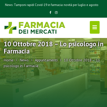
S
News:
Tamponi rapidi Covid-19 in farmacia: novità per luglio e agosto
k
i
p
t
o
c
10 Ottobre 2018 – Lo psicologo in
o
n
Farmacia
t
Home
News
Appuntamenti
10 Ottobre 2018 – Lo
e
psicologo in Farmacia
n
t