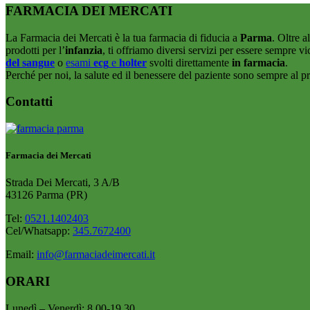
FARMACIA DEI MERCATI
La Farmacia dei Mercati è la tua farmacia di fiducia a
Parma
. Oltre 
prodotti per l’
infanzia
, ti offriamo diversi servizi per essere sempre vi
del sangue
o
esami
ecg
e
holter
svolti direttamente
in farmacia
.
Perché per noi, la salute ed il benessere del paziente sono sempre al p
Contatti
Farmacia dei Mercati
Strada Dei Mercati, 3 A/B
43126
Parma (PR)
Tel:
0521.1402403
Cel/Whatsapp:
345.7672400
Email:
info@farmaciadeimercati.it
ORARI
Lunedì – Venerdì: 8.00-19.30