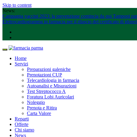
Skip to content
News:
Campagna vaccini 2023: la prevenzione comincia da qui
Tamponi rapi
Elettrocardiogramma in farmacia per il rilascio del certificato di idone
Home
Servizi
Preparazioni galeniche
Prenotazioni CUP
Telecardiologia in farmacia
Autoanalisi e Misurazioni
Test Streptococco A
Foratura Lobi Auricolari
Noleggio
Prenota e Ritira
Carta Valore
Reparti
Offerte
Chi siamo
News