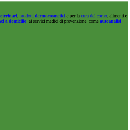
eterinari
,
prodotti
dermocosmetici
e per la
cura del corpo
, alimenti e
ci a domicilio
, ai servizi medici di prevenzione, come
autoanalisi