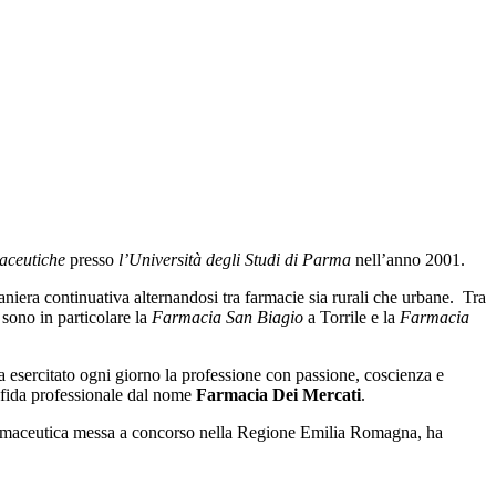
aceutiche
presso
l’Universit
à
degli Studi di Parma
nell’anno 2001.
niera continuativa alternandosi tra farmacie sia rurali che urbane. Tra
 sono in particolare la
Farmacia San Biagio
a Torrile e la
Farmacia
a esercitato ogni giorno la professione con passione, coscienza e
 sfida professionale dal nome
Farmacia Dei Mercati
.
farmaceutica messa a concorso nella Regione Emilia Romagna, ha