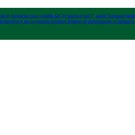
di in farmacia: cosa cambia dal 20 marzo e dal 1° aprile
Tamponi rapidi
ità sportiva e per screening cardiaco
Partono le prenotazioni in farmacia