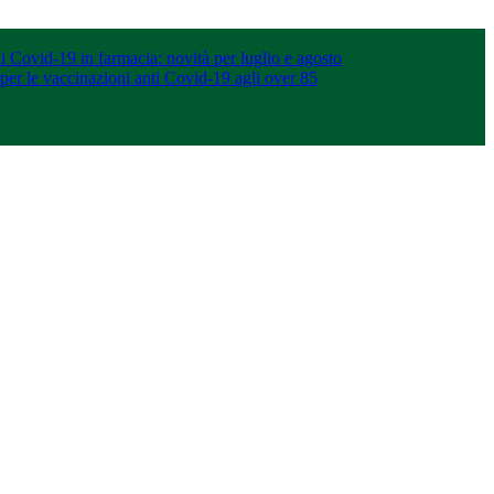
 Covid-19 in farmacia: novità per luglio e agosto
 per le vaccinazioni anti Covid-19 agli over 85