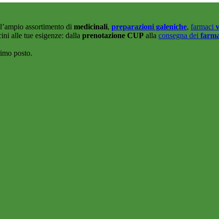
all’ampio assortimento di
medicinali
,
preparazioni galeniche
,
farmaci
v
cini alle tue esigenze: dalla
prenotazione CUP
alla
consegna dei
farma
rimo posto.